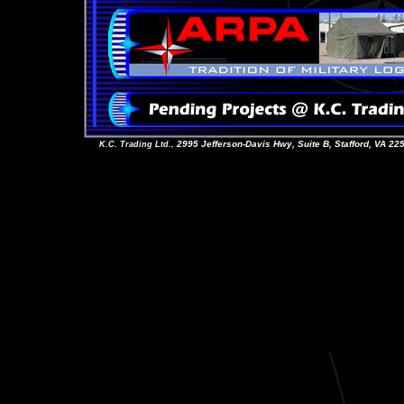
2995 Jefferson-Davis Hwy, Suite B, Stafford, VA 2
K.C. Trading Ltd.,